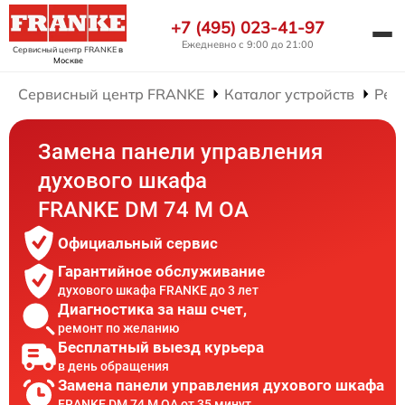
+7 (495) 023-41-97
Ежедневно с 9:00 до 21:00
Сервисный центр FRANKE
в
Москве
Сервисный центр FRANKE
Каталог устройств
Рем
Замена панели управления
духового шкафа
FRANKE DM 74 M OA
Официальный сервис
Гарантийное обслуживание
духового шкафа FRANKE до 3 лет
Диагностика за наш счет,
ремонт по желанию
Бесплатный выезд курьера
в день обращения
Замена панели управления духового шкафа
FRANKE DM 74 M OA от 35 минут