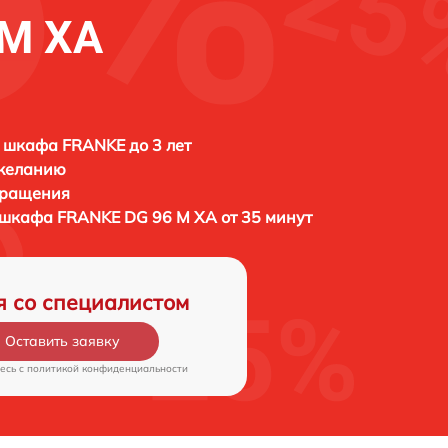
 M XA
 шкафа FRANKE до 3 лет
 желанию
бращения
о шкафа
FRANKE DG 96 M XA от 35 минут
я со специалистом
Оставить заявку
есь c
политикой конфиденциальности