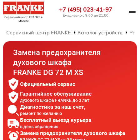
+7 (495) 023-41-97
Ежедневно с 9:00 до 21:00
Сервисный центр FRANKE
в
Москве
Сервисный центр FRANKE
Каталог устройств
Рем
Замена предохранителя
духового шкафа
FRANKE DG 72 M XS
Официальный сервис
Гарантийное обслуживание
духового шкафа FRANKE до 3 лет
Диагностика за наш счет,
ремонт по желанию
Бесплатный выезд курьера
в день обращения
Замена предохранителя духового шкафа
FRANKE DG 72 M XS от 35 минут