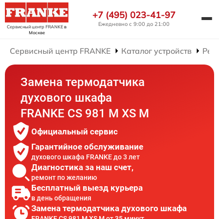
+7 (495) 023-41-97
Ежедневно с 9:00 до 21:00
Сервисный центр FRANKE
в
Москве
Сервисный центр FRANKE
Каталог устройств
Рем
Замена термодатчика
духового шкафа
FRANKE CS 981 M XS M
Официальный сервис
Гарантийное обслуживание
духового шкафа FRANKE до 3 лет
Диагностика за наш счет,
ремонт по желанию
Бесплатный выезд курьера
в день обращения
Замена термодатчика духового шкафа
FRANKE CS 981 M XS M от 35 минут