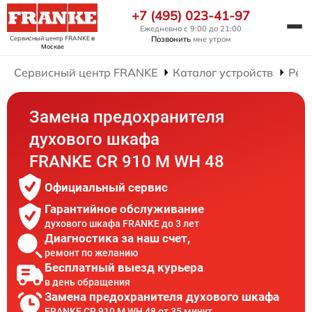
+7 (495) 023-41-97
Ежедневно с 9:00 до 21:00
Сервисный центр FRANKE
в
Позвонить
мне утром
Москве
Сервисный центр FRANKE
Каталог устройств
Рем
Замена предохранителя
духового шкафа
FRANKE CR 910 M WH 48
Официальный сервис
Гарантийное обслуживание
духового шкафа FRANKE до 3 лет
Диагностика за наш счет,
ремонт по желанию
Бесплатный выезд курьера
в день обращения
Замена предохранителя духового шкафа
FRANKE CR 910 M WH 48 от 35 минут