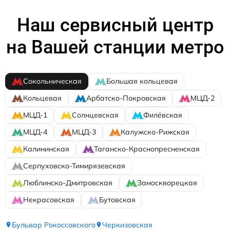
Наш сервисный центр
на Вашей станции метро
Сокольническая
Большая кольцевая
Кольцевая
Арбатско-Покровская
МЦД-2
МЦД-1
Солнцевская
Филёвская
МЦД-4
МЦД-3
Калужско-Рижская
Калининская
Таганско-Краснопресненская
Серпуховско-Тимирязевская
Люблинско-Дмитровская
Замоскворецкая
Некрасовская
Бутовская
Бульвар Рокоссовского
Черкизовская