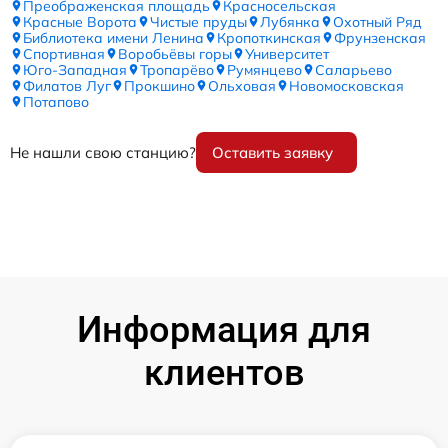
Преображенская площадь
Красносельская
Красные Ворота
Чистые пруды
Лубянка
Охотный Ряд
Библиотека имени Ленина
Кропоткинская
Фрунзенская
Спортивная
Воробьёвы горы
Университет
Юго-Западная
Тропарёво
Румянцево
Саларьево
Филатов Луг
Прокшино
Ольховая
Новомосковская
Потапово
Не нашли свою станцию?
Оставить заявку
Информация для
клиентов