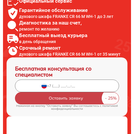
Официальный сервис
Гарантийное обслуживание
духового шкафа FRANKE CR 66 M WH-1 до 3 лет
Диагностика за наш счет,
ремонт по желанию
Бесплатный выезд курьера
в день обращения
Срочный ремонт
духового шкафа FRANKE CR 66 M WH-1 от 35 минут
Бесплатная консультация со
специалистом
Оставить заявку
Нажимая на кнопку "Оставить заявку" Вы соглашаетесь c
политикой
конфиденциальности