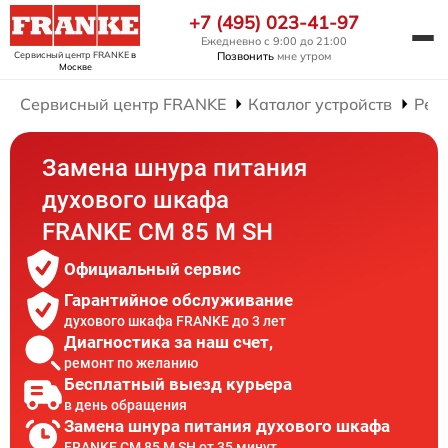
+7 (495) 023-41-97
Ежедневно с 9:00 до 21:00
Сервисный центр FRANKE
в
Позвонить
мне утром
Москве
Сервисный центр FRANKE
Каталог устройств
Рем
Замена шнура питания
духового шкафа
FRANKE CM 85 M SH
Официальный сервис
Гарантийное обслуживание
духового шкафа FRANKE до 3 лет
Диагностика за наш счет,
ремонт по желанию
Бесплатный выезд курьера
в день обращения
Замена шнура питания духового шкафа
FRANKE CM 85 M SH от 35 минут