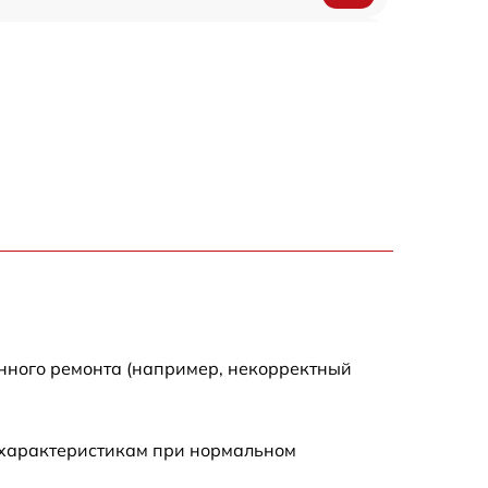
1200 р
500 р
700 р
500 р
900 р
1500 р
енного ремонта (например, некорректный
 характеристикам при нормальном