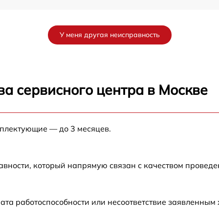
от 60 мин
У меня другая неисправность
от 60 мин
CO
от 60 мин
ва сервисного центра в Москве
O
от 60 мин
мплектующие — до 3 месяцев.
от 60 мин
M
от 60 мин
авности, который напрямую связан с качеством провед
ата работоспособности или несоответствие заявленным