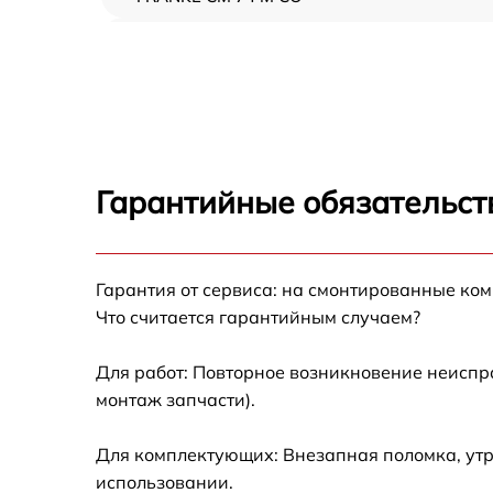
Замена ТЭН FRANKE CM 74 M CO
Замена таймера FRANKE CM 74 M CO
Замена предохранителя FRANKE CM 74 M 
Гарантийные обязательст
Замена шнура питания FRANKE CM 74 M C
Гарантия от сервиса: на смонтированные ко
Замена термодатчика FRANKE CM 74 M CO
Что считается гарантийным случаем?
Замена панели управления FRANKE CM 74 
CO
Для работ: Повторное возникновение неиспр
монтаж запчасти).
Для комплектующих: Внезапная поломка, утр
использовании.