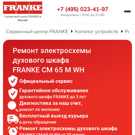
+7 (495) 023-41-97
Ежедневно с 9:00 до 21:00
Сервисный центр FRANKE
в
Москве
Сервисный центр FRANKE
Каталог устройств
Рем
Ремонт электросхемы
духового шкафа
FRANKE CM 65 M WH
Официальный сервис
Гарантийное обслуживание
духового шкафа FRANKE до 3 лет
Диагностика за наш счет,
ремонт по желанию
Бесплатный выезд курьера
в день обращения
Ремонт электросхемы духового шкафа
FRANKE CM 65 M WH от 35 минут