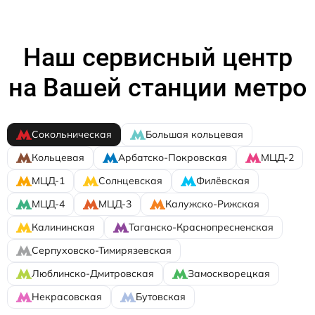
Наш сервисный центр
на Вашей станции метро
Сокольническая
Большая кольцевая
Кольцевая
Арбатско-Покровская
МЦД-2
МЦД-1
Солнцевская
Филёвская
МЦД-4
МЦД-3
Калужско-Рижская
Калининская
Таганско-Краснопресненская
Серпуховско-Тимирязевская
Люблинско-Дмитровская
Замоскворецкая
Некрасовская
Бутовская