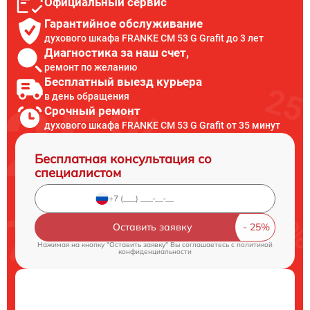
Официальный сервис
Гарантийное обслуживание
духового шкафа FRANKE CM 53 G Grafit до 3 лет
Диагностика за наш счет,
ремонт по желанию
Бесплатный выезд курьера
в день обращения
Срочный ремонт
духового шкафа FRANKE CM 53 G Grafit от 35 минут
Бесплатная консультация со
специалистом
Оставить заявку
Нажимая на кнопку "Оставить заявку" Вы соглашаетесь c
политикой
конфиденциальности