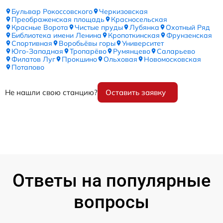
Бульвар Рокоссовского
Черкизовская
Преображенская площадь
Красносельская
Красные Ворота
Чистые пруды
Лубянка
Охотный Ряд
Библиотека имени Ленина
Кропоткинская
Фрунзенская
Спортивная
Воробьёвы горы
Университет
Юго-Западная
Тропарёво
Румянцево
Саларьево
Филатов Луг
Прокшино
Ольховая
Новомосковская
Потапово
Не нашли свою станцию?
Оставить заявку
Ответы на популярные
вопросы