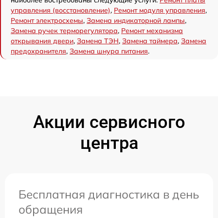
управления (восстановление)
,
Ремонт модуля управления
,
Ремонт электросхемы
,
Замена индикаторной лампы
,
Замена ручек терморегулятора
,
Ремонт механизма
открывания двери
,
Замена ТЭН
,
Замена таймера
,
Замена
предохранителя
,
Замена шнура питания
.
Акции сервисного
центра
Бесплатная диагностика в день
обращения