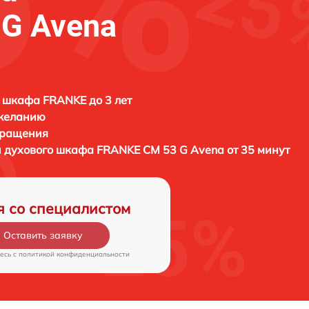
G Avena
 шкафа FRANKE до 3 лет
 желанию
бращения
и духового шкафа
FRANKE CM 53 G Avena от 35 минут
я со специалистом
Оставить заявку
есь c
политикой конфиденциальности