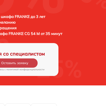
 шкафа FRANKE до 3 лет
 желанию
бращения
кафа
FRANKE CG 54 M от 35 минут
я со специалистом
Оставить заявку
есь c
политикой конфиденциальности