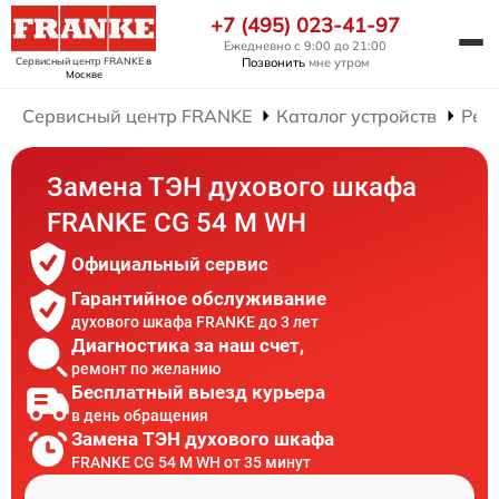
+7 (495) 023-41-97
Ежедневно с 9:00 до 21:00
Сервисный центр FRANKE
в
Позвонить
мне утром
Москве
Сервисный центр FRANKE
Каталог устройств
Рем
Замена ТЭН духового шкафа
FRANKE CG 54 M WH
Официальный сервис
Гарантийное обслуживание
духового шкафа FRANKE до 3 лет
Диагностика за наш счет,
ремонт по желанию
Бесплатный выезд курьера
в день обращения
Замена ТЭН духового шкафа
FRANKE CG 54 M WH от 35 минут