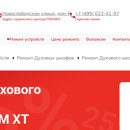
Новослободская улица, дом 4
+7 (495) 023-41-97
Адрес сервисного центра FRANKE
Горячая линия
Ремонт устройств
Цена ремонта
Вакансии
Контакт
йств
Ремонт Духовых шкафов
Ремонт Духового шк
хового
 M XT