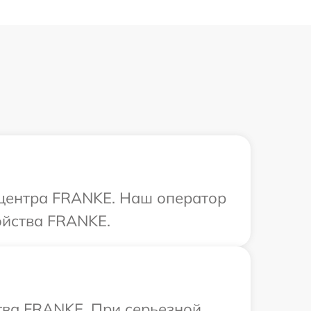
о центра FRANKE. Наш оператор
ойства FRANKE.
тва FRANKE. При серьезной