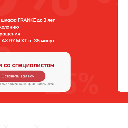
 шкафа FRANKE до 3 лет
 желанию
бращения
AX 97 M XT от 35 минут
я со специалистом
Оставить заявку
есь c
политикой конфиденциальности