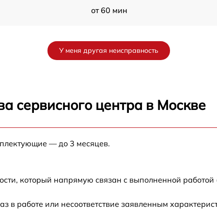
от 60 мин
от 60 мин
У меня другая неисправность
от 60 мин
S
от 60 мин
ва сервисного центра в Москве
от 60 мин
мплектующие — до 3 месяцев.
от 60 мин
M
от 60 мин
ости, который напрямую связан с выполненной работой 
аз в работе или несоответствие заявленным характери