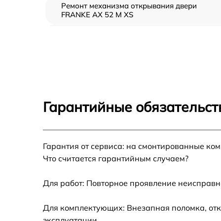
Ремонт механизма открывания двери
FRANKE AX 52 M XS
Замена ТЭН FRANKE AX 52 M XS
Замена таймера FRANKE AX 52 M XS
Замена предохранителя FRANKE AX 52 M X
Гарантийные обязательст
Замена шнура питания FRANKE AX 52 M XS
Гарантия от сервиса: на смонтированные ко
Замена термодатчика FRANKE AX 52 M XS
Что считается гарантийным случаем?
Замена панели управления FRANKE AX 52 
XS
Для работ: Повторное проявление неисправн
Для комплектующих: Внезапная поломка, отк
эксплуатации.