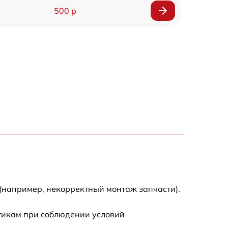
500 р
1200 р
500 р
700 р
500 р
900 р
1500 р
(например, некорректный монтаж запчасти).
стикам при соблюдении условий