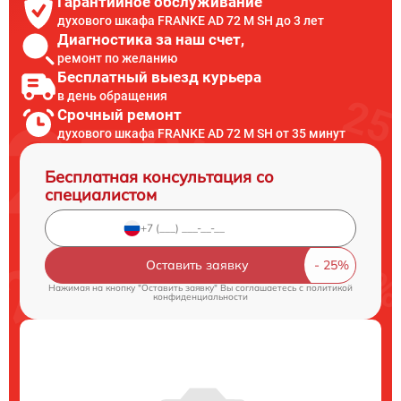
Гарантийное обслуживание
духового шкафа FRANKE AD 72 M SH до 3 лет
Диагностика за наш счет,
ремонт по желанию
Бесплатный выезд курьера
в день обращения
Срочный ремонт
духового шкафа FRANKE AD 72 M SH от 35 минут
Бесплатная консультация со
специалистом
Оставить заявку
Нажимая на кнопку "Оставить заявку" Вы соглашаетесь c
политикой
конфиденциальности