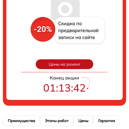
Скидка по
-20%
предварительной
записи на сайте
Цены на ремонт
Конец акции
01:13:41
Преимущества
Этапы работ
Цены
Гарантия
М