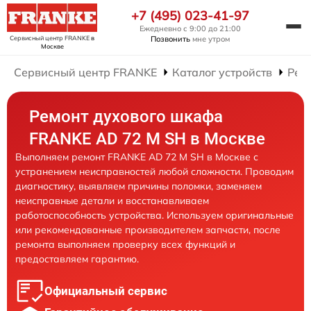
+7 (495) 023-41-97
Ежедневно с 9:00 до 21:00
Сервисный центр FRANKE
в
Позвонить
мне утром
Москве
Сервисный центр FRANKE
Каталог устройств
Рем
Ремонт духового шкафа
FRANKE AD 72 M SH в Москве
Выполняем ремонт FRANKE AD 72 M SH в Москве с
устранением неисправностей любой сложности. Проводим
диагностику, выявляем причины поломки, заменяем
неисправные детали и восстанавливаем
работоспособность устройства. Используем оригинальные
или рекомендованные производителем запчасти, после
ремонта выполняем проверку всех функций и
предоставляем гарантию.
Официальный сервис