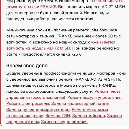
Мы ремонтируем FRANKE. Наши мастера -
специалисты по
ремонту техники FRANKE
. Восстановить модель AD 72 M SH
для мастеров не будет новой задачей. На все виды
проведенных работ у нас имеется гарантия.
Минимальные сроки выполнения ремонта. Мы большая
сеть мастерских техники FRANKE. Мы имеем более 20 тыс.
запчастей. И возможно на наших складах
уже имеется
запчасть на модель AD 72 M SH
. При заказе ремонта на
сайте - предоставляется скидка -25%.
Знаем свое дело
Будьте уверены в профессионализме наших мастеров - они
с уверенностью выполнят ремонт FRANKE AD 72 M SH. По
данным наших мастеров в Москве по ремонту FRANKE,
наиболее востребованы следующие услуги:
Ремонт платы
управления (восстановление)
,
Ремонт модуля управления
,
Ремонт электросхемы
,
Замена индикаторной лампы
,
Замена ручек терморегулятора
,
Ремонт механизма
открывания двери
,
Замена ТЭН
,
Замена таймера
,
Замена
предохранителя
,
Замена шнура питания
.