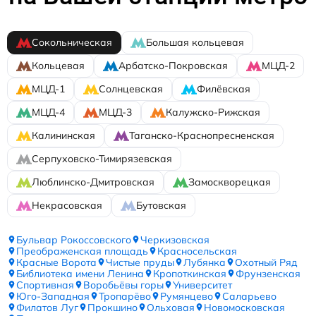
Сокольническая
Большая кольцевая
Кольцевая
Арбатско-Покровская
МЦД-2
МЦД-1
Солнцевская
Филёвская
МЦД-4
МЦД-3
Калужско-Рижская
Калининская
Таганско-Краснопресненская
Серпуховско-Тимирязевская
Люблинско-Дмитровская
Замоскворецкая
Некрасовская
Бутовская
Бульвар Рокоссовского
Черкизовская
Преображенская площадь
Красносельская
Красные Ворота
Чистые пруды
Лубянка
Охотный Ряд
Библиотека имени Ленина
Кропоткинская
Фрунзенская
Спортивная
Воробьёвы горы
Университет
Юго-Западная
Тропарёво
Румянцево
Саларьево
Филатов Луг
Прокшино
Ольховая
Новомосковская