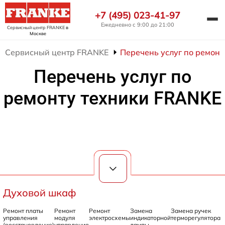
+7 (495) 023-41-97
Ежедневно с 9:00 до 21:00
Сервисный центр FRANKE
в
Москве
Сервисный центр FRANKE
Перечень услуг по ремон
Перечень услуг по
ремонту техники FRANKE
Духовой шкаф
Ремонт платы
Ремонт
Ремонт
Замена
Замена ручек
управления
модуля
электросхемы
индикаторной
терморегулятора
(восстановление)
управления
лампы