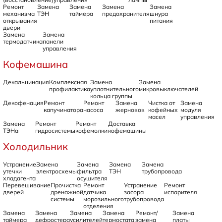
Ремонт
Замена
Замена
Замена
Замена
механизма
ТЭН
таймера
предохранителя
шнура
открывания
питания
двери
Замена
Замена
термодатчика
панели
управления
Кофемашина
Декальцинация
Комплексная
Замена
Замена
профилактика
уплотнительного
микровыключателей
кольца группы
Декофенация
Ремонт
Ремонт
Замена
Чистка от
Замена
капучинатора
насоса
жерновов
кофейных
модуля
масел
управления
Замена
Ремонт
Ремонт
Доставка
ТЭНа
гидросистемы
кофемолки
кофемашины
Холодильник
Устранение
Замена
Замена
Замена
Замена
утечки
электросхемы
фильтра
ТЭН
трубопровода
хладагента
осушителя
Перевешивание
Прочистка
Ремонт
Устранение
Ремонт
дверей
дренажной
датчика
засора
испарителя
системы
морозильного
трубопровода
отделения
Замена
Замена
Замена
Замена
Ремонт/
Замена
таймера
дефростера
усилителей
термостата
замена
платы