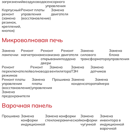
загрязнений
воздуховода
сенсорного
управления
Корпусный
Ремонт платы
Замена
ремонт
управления
двигателя
(замена
(восстановление)
резинок,
креплений,
кнопок)
Микроволновая печь
Замена
Ремонт
Ремонт
Ремонт
Замена
Замена
лампочки
магнетрона
механизма
двигателя
силового
блока
открывания
поддона
трансформатора
управления
двери
Ремонт
Ремонт
Замена
Замена
Замена
переключателей
волновода
вентилятора
ТЭН
датчиков
режимов
Ремонт платы
Замена
Прошивка
Замена
Замена
управления
платы
конденсатора
таймера
(восстановление)
управления
Замена
предохранителя
Варочная панель
Прошивка
Замена
Замена конфорки
Замена
Замена
конфорки
стеклокерамической
конфорки
инвентора в
индукционной
чугунной
индукционной
варочной