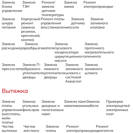
Замена
Замена
Ремонт/
Замена
Ремонт
блока
ТЭН
замена
замка
электропроводки
управления
датчика
температуры
Замена
Корпусный
Ремонт платы
Замена
Замена
шнура
ремонт
управления
датчика
заливного
питания
(замена
(восстановление)
соли
клапана
резинок,
креплений,
кнопок)
Замена
Замена
Замена
Замена
расходомера
разбрызгивателя
пускового
проточного
конденсатора
нагревательного
циркуляционного
элемента
насоса
Замена
Замена П-
Замена
Замена
Замена
прессостата
образного
нижнего
заливного
заливного
уплотнителя
уплотнителя
шланга с
шланга
дверцы
дверцы
системой
Аквастоп
Вытяжка
Замена
Замена
Замена
Замена ламп
Замена
Проверка
платы
угольных
диодных и
накаливания
кабеля
электроцепей
управления
фильтров
галогеновых
электронных
(мат.платы,
ламп
плат
мейн
платы)
Чистка
Чистка
Замена
Ремонт
Ремонт
вытяжки
жёсткого
платы
электропроводки
двигателя