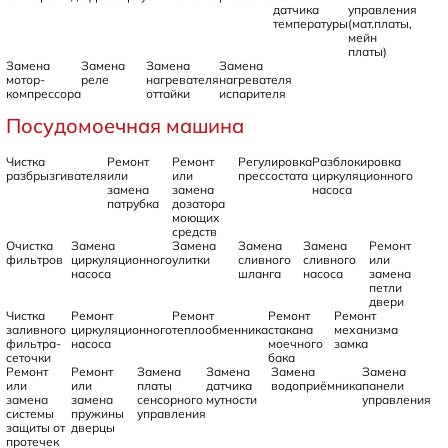
датчика
управления
температуры
(мат.платы,
мейн
платы)
Замена
Замена
Замена
Замена
мотор-
реле
нагревателя
нагревателя
компрессора
оттайки
испарителя
Посудомоечная машина
Чистка
Ремонт
Ремонт
Регулировка
Разблокировка
разбрызгивателя
или
или
прессостата
циркуляционного
замена
замена
насоса
патрубка
дозатора
моющих
средств
Очистка
Замена
Замена
Замена
Замена
Ремонт
фильтров
циркуляционного
улитки
сливного
сливного
или
насоса
шланга
насоса
замена
петли
двери
Чистка
Ремонт
Ремонт
Ремонт
Ремонт
заливного
циркуляционного
теплообменника
стакана
механизма
фильтра-
насоса
моечного
замка
сеточки
бака
Ремонт
Ремонт
Замена
Замена
Замена
Замена
или
или
платы
датчика
водоприёмника
панели
замена
замена
сенсорного
мутности
управления
системы
пружины
управления
защиты от
дверцы
протечек